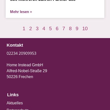
Mehr lesen »
1
2
3
4
5
6
7
8
9
10
Kontakt
02234 20909953
Home Instead GmbH
Alfred-Nobel-Straße 29
50226 Frechen
Links
Aktuelles